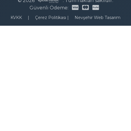
© 2026
. Tüm hakları saklıdır.
Güvenli Ödeme:
KVKK
|
Çerez Politikası
|
Nevşehir Web Tasarım