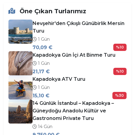
Öne Çıkan Turlarımız
Nevşehir'den Çıkışlı Günübirlik Mersin
Turu
1 Gün
70,09 €
%10
Kapadokya Gün İçi At Binme Turu
1 Gün
21,17 €
%10
Kapadokya ATV Turu
1 Gün
15,10 €
%30
14 Günlük İstanbul – Kapadokya –
Güneydoğu Anadolu Kültür ve
Gastronomi Private Turu
14 Gün
9.750,00 €