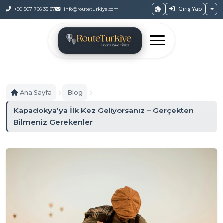
Giriş Yap
+90 507 766 35 87
info@routeturkiye.com
Ana Sayfa
Blog
Kapadokya’ya İlk Kez Geliyorsanız – Gerçekten
Bilmeniz Gerekenler