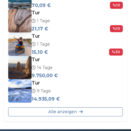
70,09 €
%10
Tur
1 Tage
21,17 €
%10
Tur
1 Tage
15,10 €
%30
Tur
14 Tage
9.750,00 €
Tur
9 Tage
14.935,09 €
Alle anzeigen