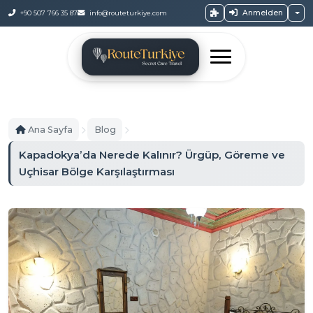
Anmelden
+90 507 766 35 87
info@routeturkiye.com
Ana Sayfa
Blog
Kapadokya’da Nerede Kalınır? Ürgüp, Göreme ve
Uçhisar Bölge Karşılaştırması