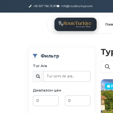
+90 507 766 35 87
info@routeturkiye.com
Гла
Ту
Фильтр
Tur Ara
P
Диапазон цен