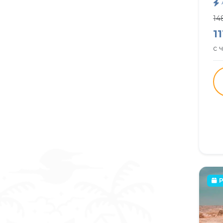
14
11
с 
P