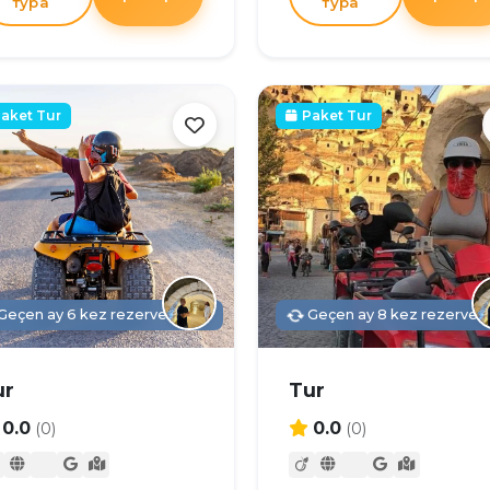
тура
тура
aket Tur
Paket Tur
Geçen ay 6 kez rezerve edildi
Geçen ay 8 kez rezerve e
ur
Tur
0.0
0.0
(0)
(0)