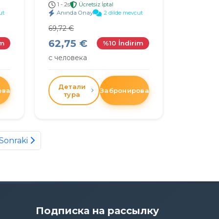
1 - 2s
Ücretsiz İptal
ut
Anında Onay
2 dilde mevcut
69,72 €
62,75 €
im
%10 İndirim
с человека
Детали
овать
Забронировать
тура
Sonraki
Подписка на рассылку