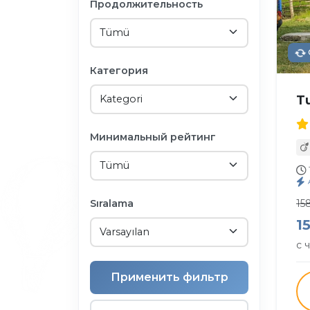
Продолжительность
Категория
T
Минимальный рейтинг
Sıralama
15
1
с 
Применить фильтр