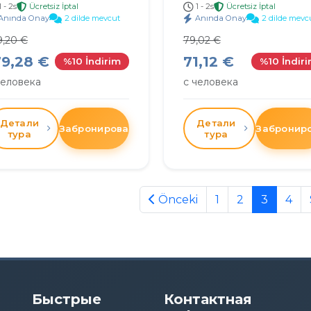
1 - 2s
Ücretsiz İptal
1 - 2s
Ücretsiz İptal
Anında Onay
2 dilde mevcut
Anında Onay
2 dilde mevc
9,20 €
79,02 €
79,28 €
71,12 €
%10 İndirim
%10 İndir
человека
с человека
Детали
Детали
Забронировать
Забронир
тура
тура
Önceki
1
2
3
4
Быстрые
Контактная