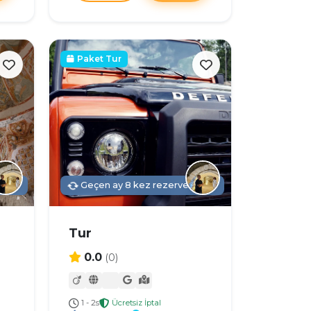
Paket Tur
dildi
Geçen ay 8 kez rezerve edildi
Tur
0.0
(0)
1 - 2s
Ücretsiz İptal