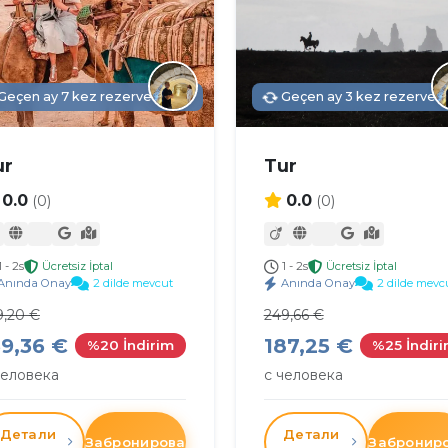
Geçen ay 7 kez rezerve edildi
Geçen ay 3 kez rezerve ed
ur
Tur
0.0
0.0
(0)
(0)
1 - 2s
Ücretsiz İptal
1 - 2s
Ücretsiz İptal
Anında Onay
2 dilde mevcut
Anında Onay
2 dilde mevc
9,20 €
249,66 €
59,36 €
187,25 €
%20 İndirim
%25 İndir
человека
с человека
Детали
Детали
Забронировать
Забронир