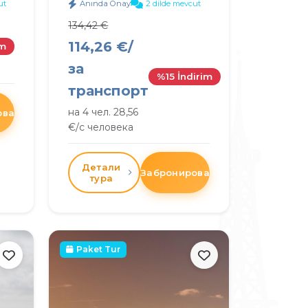
ut
Anında Onay
2 dilde mevcut
134,42 €
114,26 €/
im
за
%15 İndirim
транспорт
на 4 чел. 28,56
овать
€/с человека
Детали
Забронировать
тура
Paket Tur