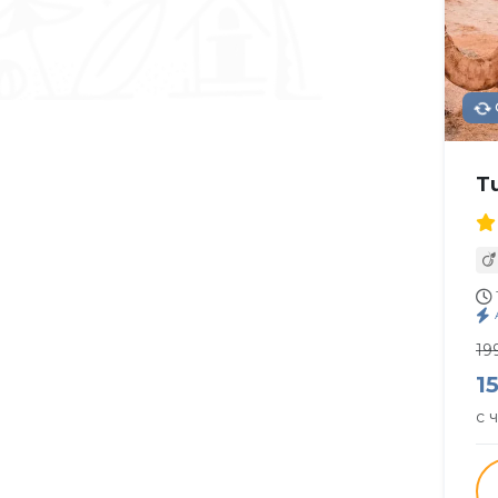
T
19
1
с 