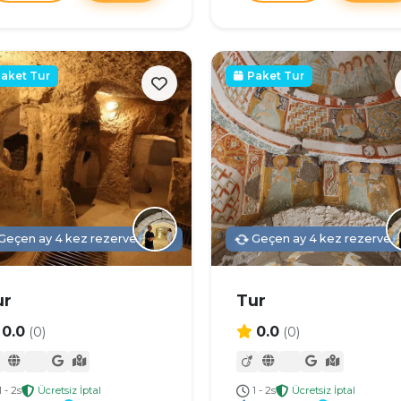
aket Tur
Paket Tur
Geçen ay 4 kez rezerve edildi
Geçen ay 4 kez rezerve e
ur
Tur
0.0
0.0
(0)
(0)
1 - 2s
Ücretsiz İptal
1 - 2s
Ücretsiz İptal