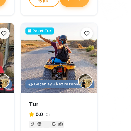
тура
Paket Tur
dildi
Geçen ay 8 kez rezerve edildi
Tur
0.0
(0)