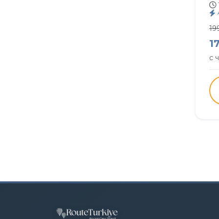
19
1
с 