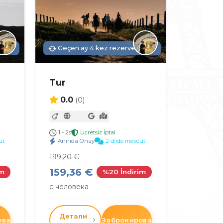
ildi
Geçen ay 4 kez rezerve edildi
Tur
0.0
(0)
1 - 2s
Ücretsiz İptal
ut
Anında Onay
2 dilde mevcut
199,20 €
159,36 €
im
%20 İndirim
с человека
Детали
овать
Забронировать