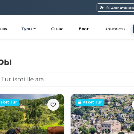
Индивидуальны
вная
Туры
О нас
Блог
Контакты
ры
aket Tur
Paket Tur