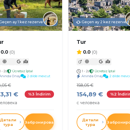
Geçen ay 1 kez rezerve edildi
Geçen ay 2 kez rezerve ed
ur
Tur
0.0
0.0
(0)
(0)
1 - 2s
Ücretsiz İptal
1 - 2s
Ücretsiz İptal
Anında Onay
2 dilde mevcut
Anında Onay
2 dilde mevc
8,05 €
158,05 €
53,31 €
154,89 €
%3 İndirim
%2 İndir
человека
с человека
Детали
Детали
Забронировать
Забронир
тура
тура