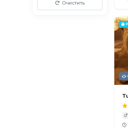
Очистить
P
T