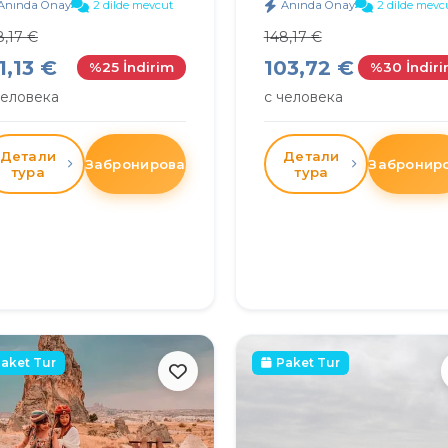
Anında Onay
2 dilde mevcut
Anında Onay
2 dilde mevc
8,17 €
148,17 €
1,13 €
103,72 €
%25 İndirim
%30 İndir
человека
с человека
Детали
Детали
Забронировать
Забронир
тура
тура
aket Tur
Paket Tur