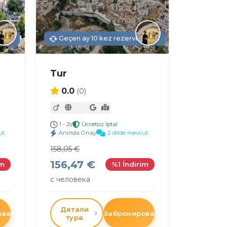
ildi
Geçen ay 10 kez rezerve edildi
Tur
0.0
(0)
1 - 2s
Ücretsiz İptal
ut
Anında Onay
2 dilde mevcut
158,05 €
156,47 €
im
%1 İndirim
с человека
Детали
овать
Забронировать
тура