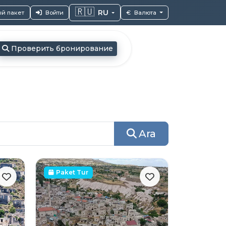
🇷🇺
RU
й пакет
Войти
€
Валюта
Проверить бронирование
Ara
Paket Tur