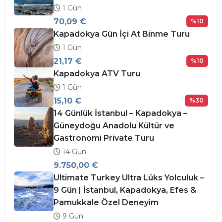
1 Gün
70,09 €
%10
Kapadokya Gün İçi At Binme Turu
1 Gün
21,17 €
%10
Kapadokya ATV Turu
1 Gün
15,10 €
%30
14 Günlük İstanbul – Kapadokya –
Güneydoğu Anadolu Kültür ve
Gastronomi Private Turu
14 Gün
9.750,00 €
Ultimate Turkey Ultra Lüks Yolculuk –
9 Gün | İstanbul, Kapadokya, Efes &
Pamukkale Özel Deneyim
9 Gün