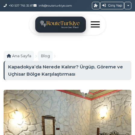
Giriş Yap
+90 507 766 35 87
info@routeturkiye.com
Ana Sayfa
Blog
Kapadokya’da Nerede Kalınır? Ürgüp, Göreme ve
Uçhisar Bölge Karşılaştırması