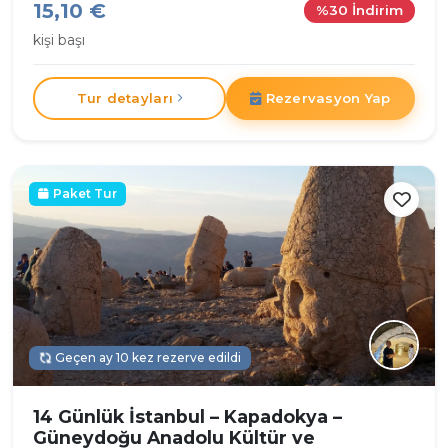
15,10 €
%30 İndirim
kişi başı
Tur detayları
Rezervasyon Yap
Paket Tur
Geçen ay 10 kez rezerve edildi
14 Günlük İstanbul – Kapadokya –
Güneydoğu Anadolu Kültür ve