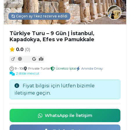
Geçen ay 1 kez rezerve edildi
Türkiye Turu – 9 Gün | İstanbul,
Kapadokya, Efes ve Pamukkale
0.0
(0)
9 - 10s
Private Turlar
Ücretsiz İptal
Anında Onay
2 dilde mevcut
Fiyat bilgisi için lütfen bizimle
iletişime geçin.
WhatsApp ile İletişim