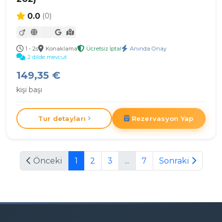
0.0
(0)
1 - 2s
Konaklama
Ücretsiz İptal
Anında Onay
2 dilde mevcut
149,35 €
kişi başı
Tur detayları
Rezervasyon Yap
Önceki
1
2
3
...
7
Sonraki