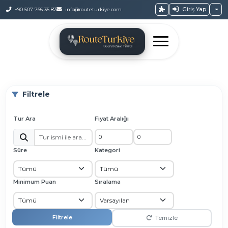
Giriş Yap
+90 507 766 35 87
info@routeturkiye.com
Filtrele
Tur Ara
Fiyat Aralığı
Süre
Kategori
Minimum Puan
Sıralama
Filtrele
Temizle