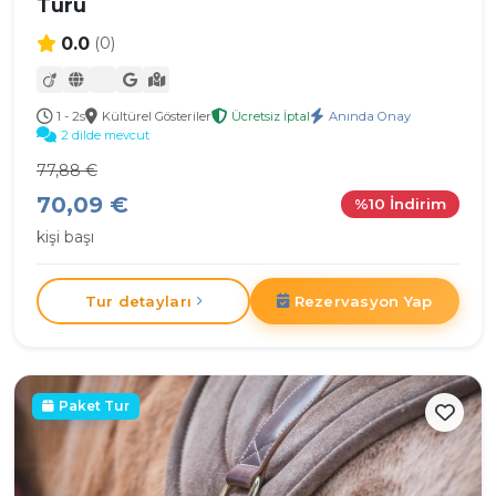
Turu
0.0
(0)
1 - 2s
Kültürel Gösteriler
Ücretsiz İptal
Anında Onay
2 dilde mevcut
77,88 €
70,09 €
%10 İndirim
kişi başı
Tur detayları
Rezervasyon Yap
Önerilen
Paket Tur