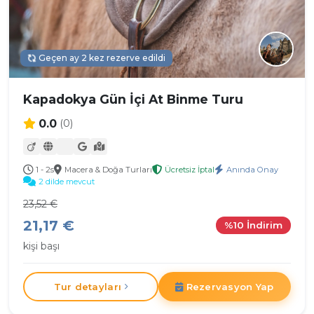
Geçen ay 2 kez rezerve edildi
Kapadokya Gün İçi At Binme Turu
0.0
(0)
1 - 2s
Macera & Doğa Turları
Ücretsiz İptal
Anında Onay
2 dilde mevcut
23,52 €
21,17 €
%10 İndirim
kişi başı
Tur detayları
Rezervasyon Yap