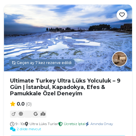
Geçen ay 7 kez rezerve edildi
Ultimate Turkey Ultra Lüks Yolculuk – 9
Gün | İstanbul, Kapadokya, Efes &
Pamukkale Özel Deneyim
0.0
(0)
9 - 10s
Ultra Lüks Turlar
Ücretsiz İptal
Anında Onay
2 dilde mevcut