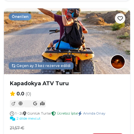
Önerilen
Geçen ay 3 kez rezerve edildi
Kapadokya ATV Turu
0.0
(0)
1 - 2s
Günlük Turlar
Ücretsiz İptal
Anında Onay
2 dilde mevcut
21,57 €