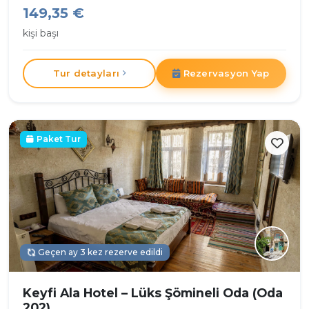
149,35 €
kişi başı
Tur detayları
Rezervasyon Yap
Paket Tur
Geçen ay 3 kez rezerve edildi
Keyfi Ala Hotel – Lüks Şömineli Oda (Oda
202)