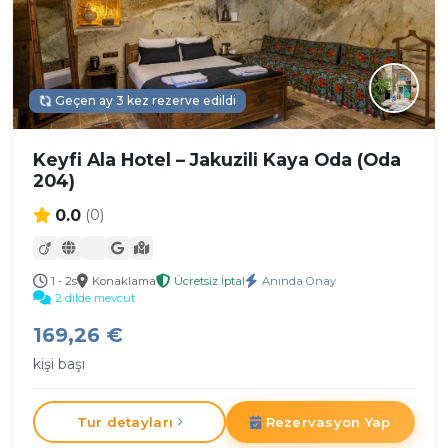
Geçen ay 3 kez rezerve edildi
Keyfi Ala Hotel – Jakuzili Kaya Oda (Oda
204)
0.0
(0)
1 - 2s
Konaklama
Ücretsiz İptal
Anında Onay
2 dilde mevcut
169,26 €
kişi başı
Tur detayları
Rezervasyon Yap