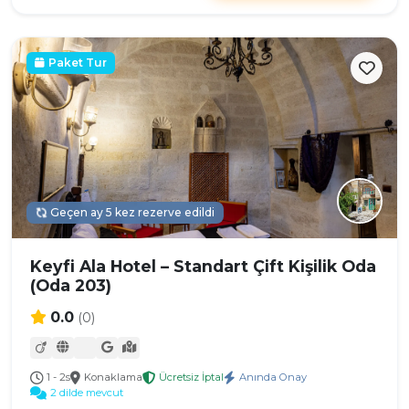
Paket Tur
Geçen ay 5 kez rezerve edildi
Keyfi Ala Hotel – Standart Çift Kişilik Oda
(Oda 203)
0.0
(0)
1 - 2s
Konaklama
Ücretsiz İptal
Anında Onay
2 dilde mevcut