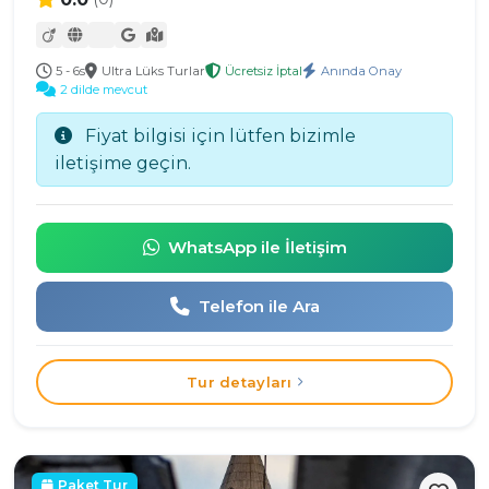
5 - 6s
Ultra Lüks Turlar
Ücretsiz İptal
Anında Onay
2 dilde mevcut
Fiyat bilgisi için lütfen bizimle
iletişime geçin.
WhatsApp ile İletişim
Telefon ile Ara
Tur detayları
Paket Tur