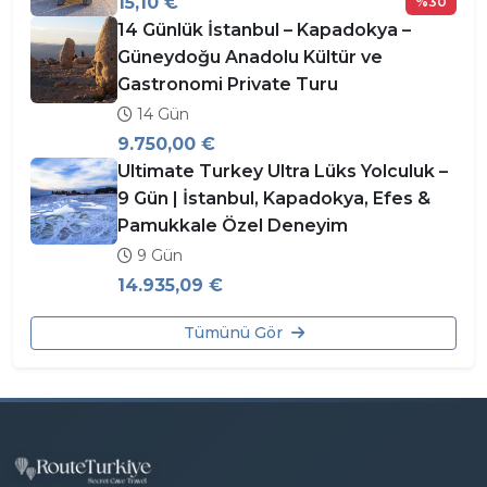
15,10 €
%30
14 Günlük İstanbul – Kapadokya –
Güneydoğu Anadolu Kültür ve
Gastronomi Private Turu
14 Gün
9.750,00 €
Ultimate Turkey Ultra Lüks Yolculuk –
9 Gün | İstanbul, Kapadokya, Efes &
Pamukkale Özel Deneyim
9 Gün
14.935,09 €
Tümünü Gör