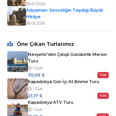
28.01.2026
Adıyaman: Sessizliğin Taşıdığı Büyük
Hikâye
28.01.2026
Öne Çıkan Turlarımız
Nevşehir'den Çıkışlı Günübirlik Mersin
Turu
1 Gün
70,09 €
%10
Kapadokya Gün İçi At Binme Turu
1 Gün
21,17 €
%10
Kapadokya ATV Turu
1 Gün