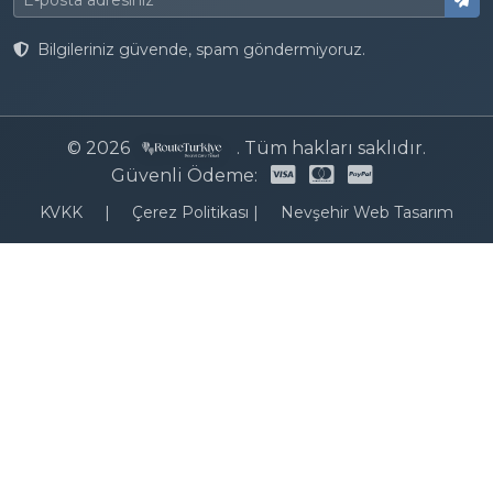
Bilgileriniz güvende, spam göndermiyoruz.
© 2026
. Tüm hakları saklıdır.
Güvenli Ödeme:
KVKK
|
Çerez Politikası
|
Nevşehir Web Tasarım