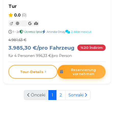
Tur
0.0
(0)
1 - 2s
Ücretsiz İptal
Anında Onay
2 dilde mevcut
4.981,63 €
3.985,30 €/pro Fahrzeug
%20 İndirim
für 4 Personen 996,33 €/pro Person
Reservierung
Tour-Details
vornehmen
Önceki
1
2
Sonraki