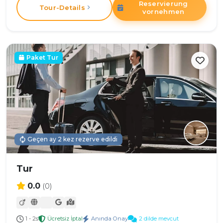
Reservierung
Tour-Details
vornehmen
Paket Tur
Geçen ay 2 kez rezerve edildi
Tur
0.0
(0)
1 - 2s
Ücretsiz İptal
Anında Onay
2 dilde mevcut