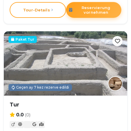
Reservierung
Tour-Details
vornehmen
Paket Tur
Geçen ay 7 kez rezerve edildi
Tur
0.0
(0)