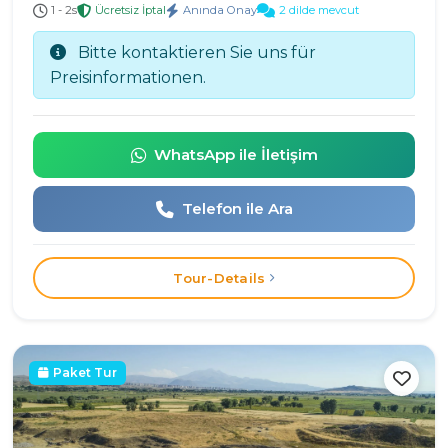
1 - 2s
Ücretsiz İptal
Anında Onay
2 dilde mevcut
Bitte kontaktieren Sie uns für
Preisinformationen.
WhatsApp ile İletişim
Telefon ile Ara
Tour-Details
Paket Tur