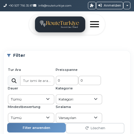
Anmelden
+90 507 766 35 87
info@routeturkiye.com
Filter
Tur Ara
Preisspanne
Dauer
Kategorie
Mindestbewertung
Sıralama
Filter anwenden
Löschen