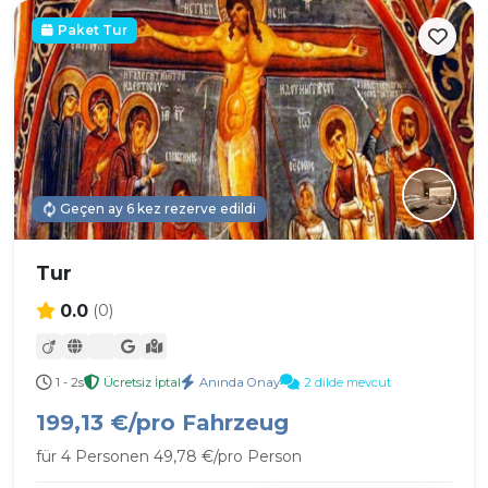
Paket Tur
Geçen ay 6 kez rezerve edildi
Tur
0.0
(0)
1 - 2s
Ücretsiz İptal
Anında Onay
2 dilde mevcut
199,13 €/pro Fahrzeug
für 4 Personen 49,78 €/pro Person