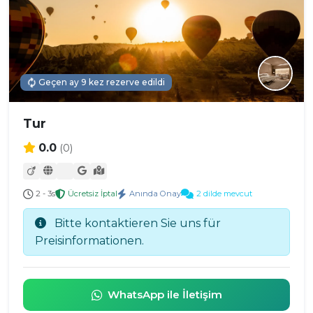
Geçen ay 9 kez rezerve edildi
Tur
0.0
(0)
2 - 3s
Ücretsiz İptal
Anında Onay
2 dilde mevcut
Bitte kontaktieren Sie uns für
Preisinformationen.
WhatsApp ile İletişim