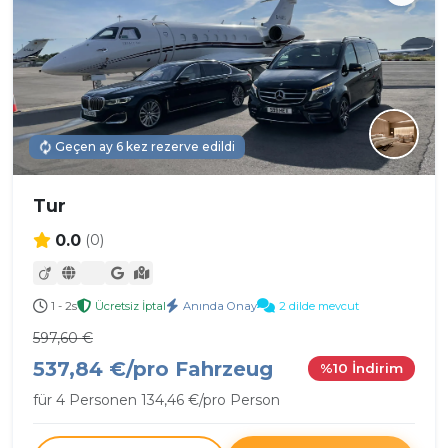
Geçen ay 6 kez rezerve edildi
Tur
0.0
(0)
1 - 2s
Ücretsiz İptal
Anında Onay
2 dilde mevcut
597,60 €
537,84 €/pro Fahrzeug
%10 İndirim
für 4 Personen 134,46 €/pro Person