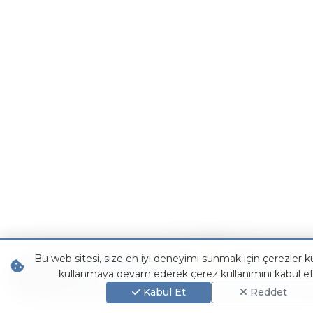
Bu web sitesi, size en iyi deneyimi sunmak için çerezler ku
kullanmaya devam ederek çerez kullanımını kabul et
WhatsApp
TOUREN
AN
Kabul Et
Reddet