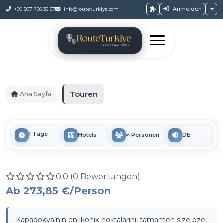
Anmelden
+90 507 766 35 87
info@routeturkiye.com
Touren
Ana Sayfa
1 Tage
Hotels
∞ Personen
DE
0.0 (0 Bewertungen)
Ab
273,85 €
/Person
Kapadokya’nın en ikonik noktalarını, tamamen size özel