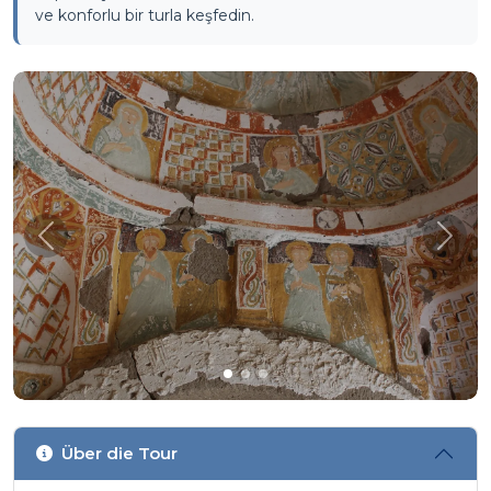
ve konforlu bir turla keşfedin.
Önceki
Sonra
Über die Tour