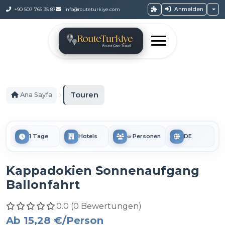
Anmelden
+90 507 766 35 87
info@routeturkiye.com
Touren
Ana Sayfa
1 Tage
Hotels
∞ Personen
DE
Kappadokien Sonnenaufgang
Ballonfahrt
0.0 (0 Bewertungen)
Ab
15,28 €
/Person