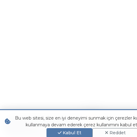
Bu web sitesi, size en iyi deneyimi sunmak için çerezler ku
kullanmaya devam ederek çerez kullanımını kabul et
WhatsApp
TOUREN
AN
Kabul Et
Reddet