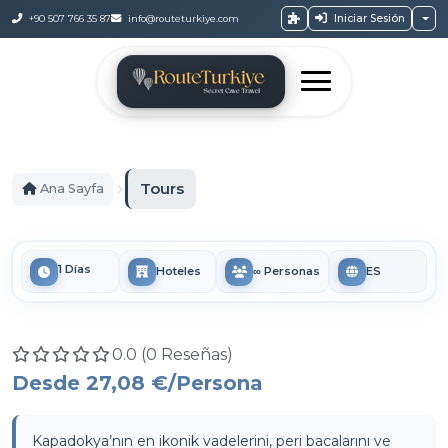
Iniciar Sesión
+90 507 766 35 87
info@routeturkiye.com
Tours
Ana Sayfa
1 Días
Hoteles
∞ Personas
ES
0.0 (0 Reseñas)
Desde
27,08 €
/Persona
Kapadokya’nın en ikonik vadelerini, peri bacalarını ve