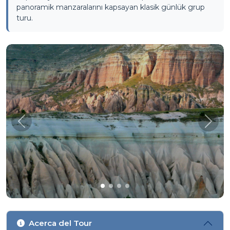
panoramik manzaralarını kapsayan klasik günlük grup
turu.
Önceki
Sonra
Acerca del Tour