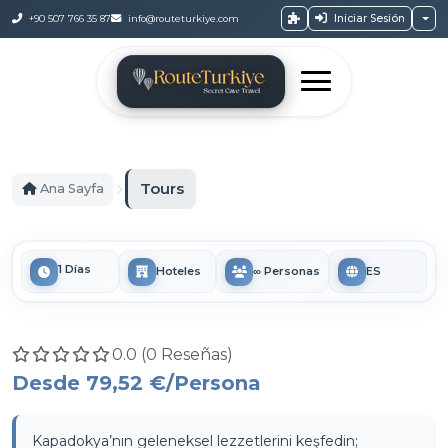
Iniciar Sesión
+90 507 766 35 87
info@routeturkiye.com
Tours
Ana Sayfa
1 Días
Hoteles
∞ Personas
ES
0.0 (0 Reseñas)
Desde
79,52 €
/Persona
Kapadokya’nın geleneksel lezzetlerini keşfedin;