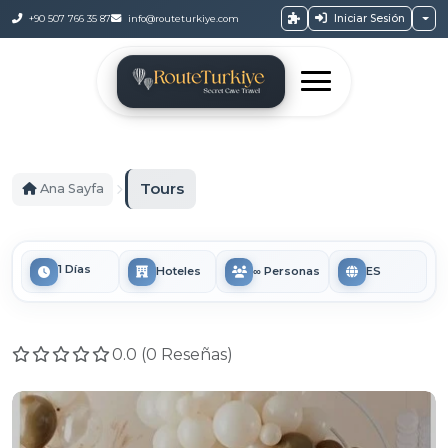
Iniciar Sesión
+90 507 766 35 87
info@routeturkiye.com
Tours
Ana Sayfa
1 Días
Hoteles
∞ Personas
ES
0.0 (0 Reseñas)