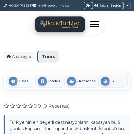
Iniciar Sesión
+90 507 766 35 87
info@routeturkiye.com
Tours
Ana Sayfa
9 Días
Hoteles
∞ Personas
ES
0.0 (0 Reseñas)
Türkiye’nin en değerli destinasyonlarını kapsayan bu 9
günlük kapsamlı tur; imparatorluk başkenti İstanbul’dan,