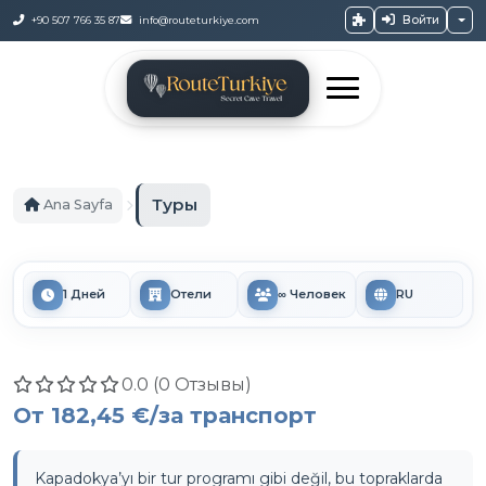
Войти
+90 507 766 35 87
info@routeturkiye.com
Туры
Ana Sayfa
1 Дней
Отели
∞ Человек
RU
0.0 (0 Отзывы)
От
182,45 €
/за транспорт
Kapadokya’yı bir tur programı gibi değil, bu topraklarda