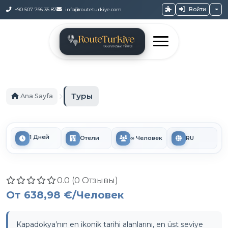
Войти
+90 507 766 35 87
info@routeturkiye.com
Туры
Ana Sayfa
1 Дней
Отели
∞ Человек
RU
0.0 (0 Отзывы)
От
638,98 €
/Человек
Kapadokya’nın en ikonik tarihi alanlarını, en üst seviye