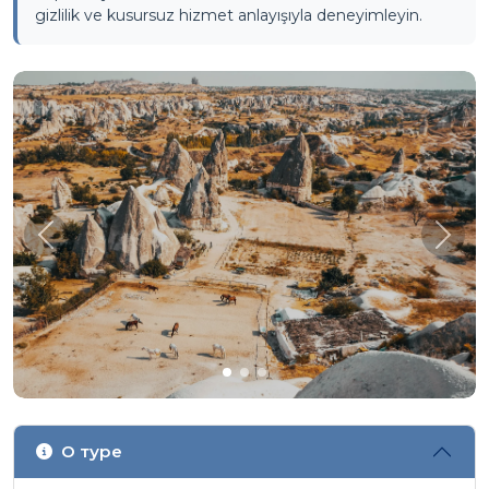
gizlilik ve kusursuz hizmet anlayışıyla deneyimleyin.
Önceki
Sonra
О туре