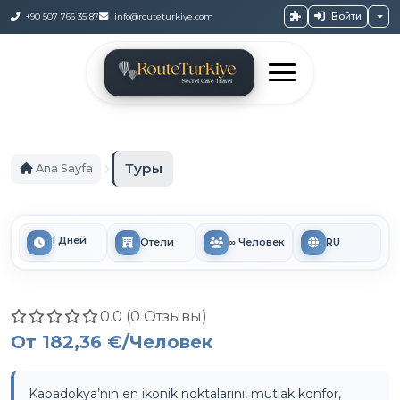
Войти
+90 507 766 35 87
info@routeturkiye.com
Туры
Ana Sayfa
1 Дней
Отели
∞ Человек
RU
0.0 (0 Отзывы)
От
182,36 €
/Человек
Kapadokya’nın en ikonik noktalarını, mutlak konfor,