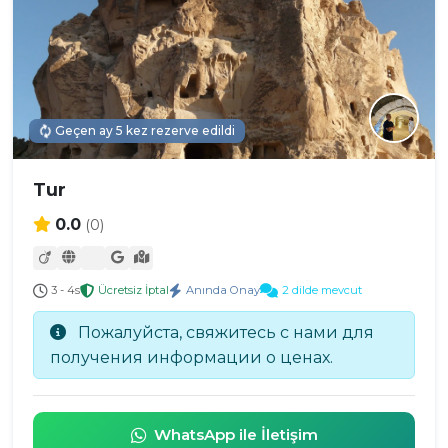
Geçen ay 5 kez rezerve edildi
Tur
0.0
(0)
3 - 4s
Ücretsiz İptal
Anında Onay
2 dilde mevcut
Пожалуйста, свяжитесь с нами для
получения информации о ценах.
WhatsApp ile İletişim