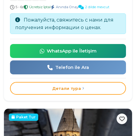
5 - 6s
Ücretsiz İptal
Anında Onay
2 dilde mevcut
Пожалуйста, свяжитесь с нами для
получения информации о ценах.
WhatsApp ile İletişim
Telefon ile Ara
Детали тура
Paket Tur