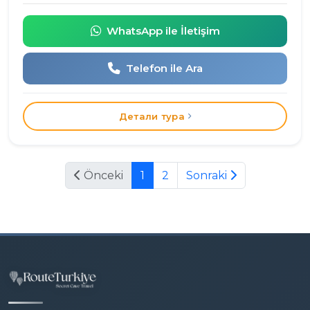
WhatsApp ile İletişim
Telefon ile Ara
Детали тура
Önceki
1
2
Sonraki