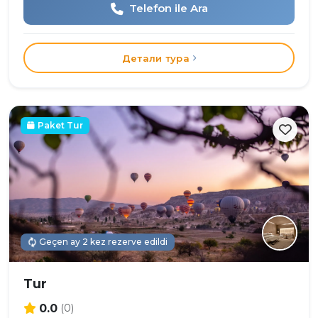
Telefon ile Ara
Детали тура
Paket Tur
Geçen ay 2 kez rezerve edildi
Tur
0.0
(0)