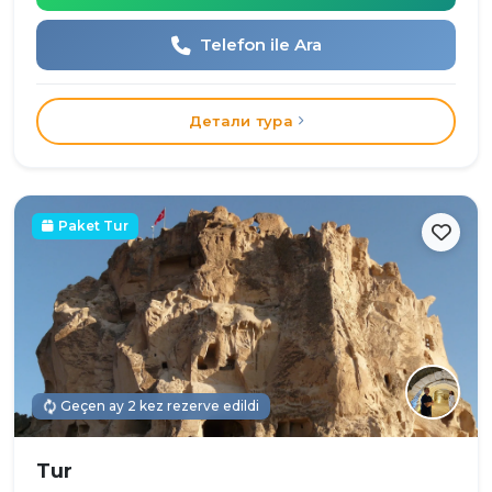
Telefon ile Ara
Детали тура
Paket Tur
Geçen ay 2 kez rezerve edildi
Tur