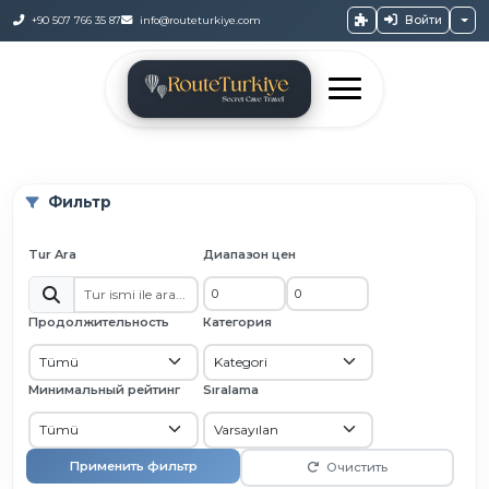
Войти
+90 507 766 35 87
info@routeturkiye.com
Фильтр
Tur Ara
Диапазон цен
Продолжительность
Категория
Минимальный рейтинг
Sıralama
Применить фильтр
Очистить