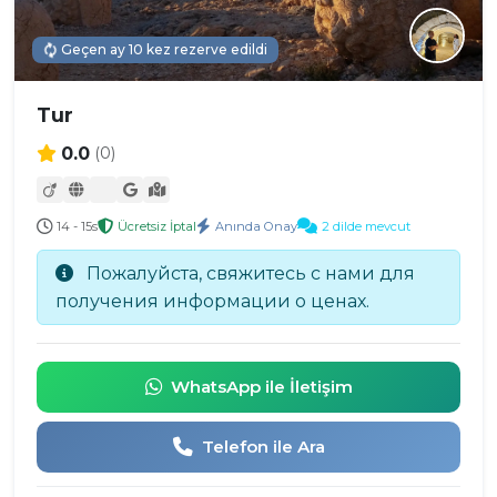
Geçen ay 10 kez rezerve edildi
Tur
0.0
(0)
14 - 15s
Ücretsiz İptal
Anında Onay
2 dilde mevcut
Пожалуйста, свяжитесь с нами для
получения информации о ценах.
WhatsApp ile İletişim
Telefon ile Ara