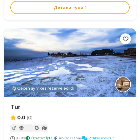
Детали тура
Geçen ay 7 kez rezerve edildi
Tur
0.0
(0)
9 - 10s
Ücretsiz İptal
Anında Onay
2 dilde mevcut