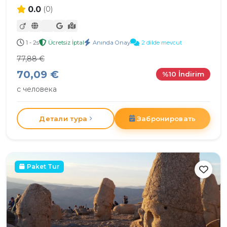
0.0
(0)
1 - 2s
Ücretsiz İptal
Anında Onay
2 dilde mevcut
77,88 €
70,09 €
%10 İndirim
с человека
Детали тура
Забронировать
Paket Tur