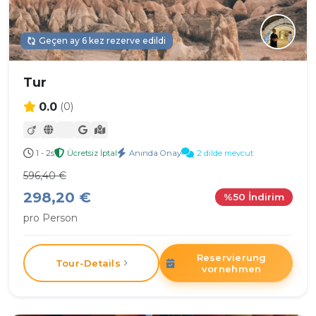
Geçen ay 6 kez rezerve edildi
Tur
0.0
(0)
1 - 2s
Ücretsiz İptal
Anında Onay
2 dilde mevcut
596,40 €
298,20 €
%50 İndirim
pro Person
Reservierung
Tour-Details
vornehmen