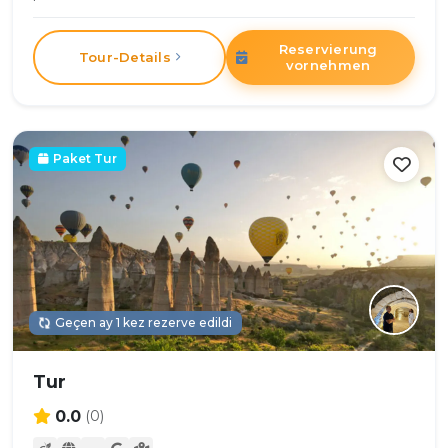
Reservierung
Tour-Details
vornehmen
Paket Tur
Geçen ay 1 kez rezerve edildi
Tur
0.0
(0)