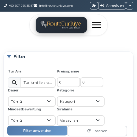
Anmelden
+90 507 766 35 87
info@routeturkiye.com
Filter
Tur Ara
Preisspanne
Dauer
Kategorie
Mindestbewertung
Sıralama
Filter anwenden
Löschen