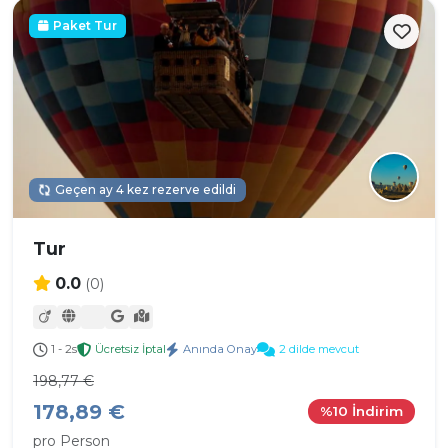
Paket Tur
Geçen ay 4 kez rezerve edildi
Tur
0.0
(0)
1 - 2s
Ücretsiz İptal
Anında Onay
2 dilde mevcut
198,77 €
178,89 €
%10 İndirim
pro Person