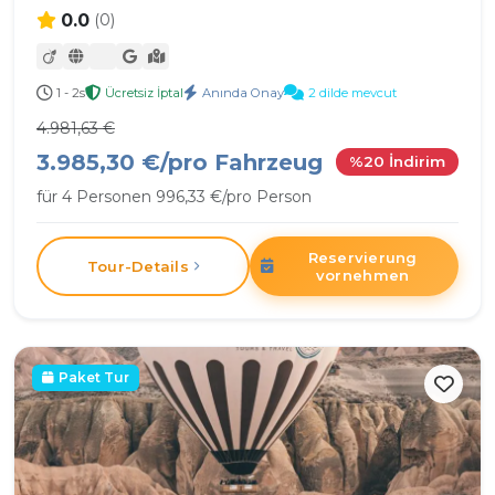
0.0
(0)
1 - 2s
Ücretsiz İptal
Anında Onay
2 dilde mevcut
4.981,63 €
3.985,30 €/pro Fahrzeug
%20 İndirim
für 4 Personen 996,33 €/pro Person
Reservierung
Tour-Details
vornehmen
Paket Tur