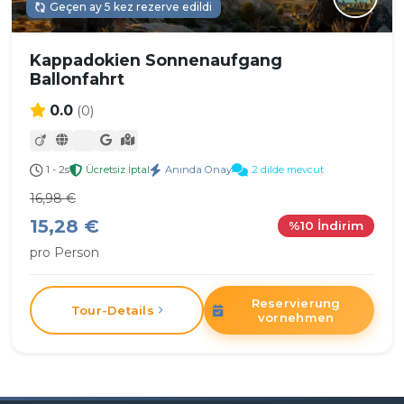
Geçen ay 5 kez rezerve edildi
Kappadokien Sonnenaufgang
Ballonfahrt
0.0
(0)
1 - 2s
Ücretsiz İptal
Anında Onay
2 dilde mevcut
16,98 €
15,28 €
%10 İndirim
pro Person
Reservierung
Tour-Details
vornehmen