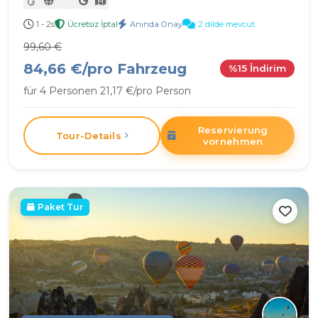
1 - 2s
Ücretsiz İptal
Anında Onay
2 dilde mevcut
99,60 €
84,66 €/pro Fahrzeug
%15 İndirim
für 4 Personen 21,17 €/pro Person
Reservierung
Tour-Details
vornehmen
Önerilen
Paket Tur