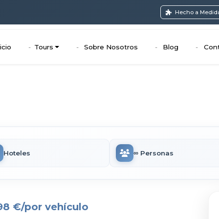
Hecho a Medid
icio
Tours
Sobre Nosotros
Blog
Cont
Hoteles
∞ Personas
98 €
/por vehículo