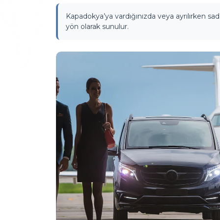
Kapadokya’ya vardığınızda veya ayrılırken sad
yön olarak sunulur.