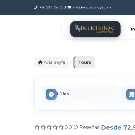
+90 507 766 35 87
info@routeturkiye.com
In
Tours
Ana Sayfa
1 Días
Desde
72,
0.0 (0 Reseñas)