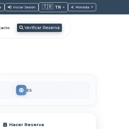
🇹🇷
TR
a
Iniciar Sesión
€
Moneda
Verificar Reserva
acto
ES
Hacer Reserva