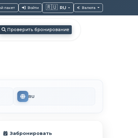
🇷🇺
RU
й пакет
Войти
€
Валюта
Проверить бронирование
RU
Забронировать