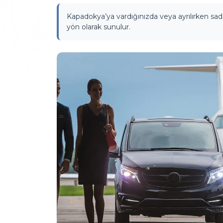
Kapadokya’ya vardığınızda veya ayrılırken sad
yön olarak sunulur.