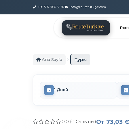
+90 507 766 35 87
info@routeturkiye.com
Глав
Туры
Ana Sayfa
1 Дней
От
73,03 
0.0 (0 Отзывы)