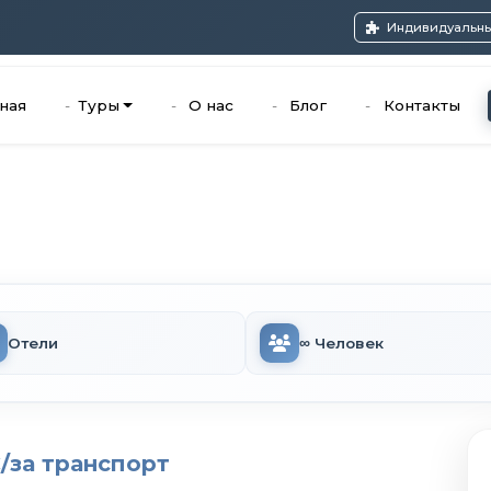
Индивидуальны
ная
Туры
О нас
Блог
Контакты
Отели
∞ Человек
€
/за транспорт