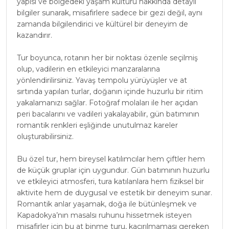
yapısı ve bölgedeki yaşam kültürü hakkında detaylı
bilgiler sunarak, misafirlere sadece bir gezi değil, aynı
zamanda bilgilendirici ve kültürel bir deneyim de
kazandırır.
Tur boyunca, rotanın her bir noktası özenle seçilmiş
olup, vadilerin en etkileyici manzaralarına
yönlendirilirsiniz. Yavaş tempolu yürüyüşler ve at
sırtında yapılan turlar, doğanın içinde huzurlu bir ritim
yakalamanızı sağlar. Fotoğraf molaları ile her açıdan
peri bacalarını ve vadileri yakalayabilir, gün batımının
romantik renkleri eşliğinde unutulmaz kareler
oluşturabilirsiniz.
Bu özel tur, hem bireysel katılımcılar hem çiftler hem
de küçük gruplar için uygundur. Gün batımının huzurlu
ve etkileyici atmosferi, tura katılanlara hem fiziksel bir
aktivite hem de duygusal ve estetik bir deneyim sunar.
Romantik anlar yaşamak, doğa ile bütünleşmek ve
Kapadokya’nın masalsı ruhunu hissetmek isteyen
misafirler için bu at binme turu, kaçırılmaması gereken