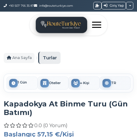
Giriş Yap
+90 507 766 35 87
info@routeturkiye.com
Turlar
Ana Sayfa
1 Gün
Oteller
∞ Kişi
TR
Kapadokya At Binme Turu (Gün
Batımı)
0.0 (0 Yorum)
Başlangıç
57,15 €
/Kişi