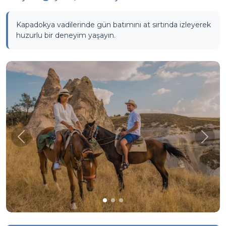
Kapadokya vadilerinde gün batımını at sırtında izleyerek
huzurlu bir deneyim yaşayın.
Önceki
Sonr