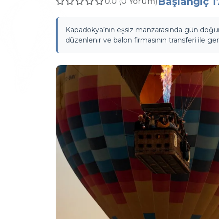
Başlangıç
1
0.0 (0 Yorum)
Kapadokya’nın eşsiz manzarasında gün doğumu
düzenlenir ve balon firmasının transferi ile gerçe