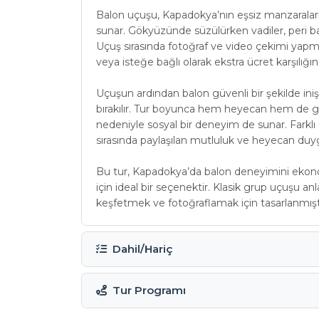
Balon uçuşu, Kapadokya’nın eşsiz manzarala
sunar. Gökyüzünde süzülürken vadiler, peri bac
Uçuş sırasında fotoğraf ve video çekimi yapmak
veya isteğe bağlı olarak ekstra ücret karşılığ
Uçuşun ardından balon güvenli bir şekilde iniş y
bırakılır. Tur boyunca hem heyecan hem de g
nedeniyle sosyal bir deneyim de sunar. Farklı
sırasında paylaşılan mutluluk ve heyecan duyg
Bu tur, Kapadokya’da balon deneyimini ekonom
için ideal bir seçenektir. Klasik grup uçuşu an
keşfetmek ve fotoğraflamak için tasarlanmışt
Dahil/Hariç
Tur Programı