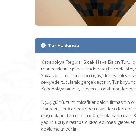
Tur Hakkında
Kapadokya Regular Sıcak Hava Balon Turu, bölge
manzaralarını gökyüzünden keşfetmek isteyen m
Yaklaşık 1 saat süren bu uçuş, deneyimli ve sert
seviyede tutularak gerçekleştirilir. Tur bo
Kapadokya’nın büyüleyici atmosferini deneyim
Uçuş günü, tüm misafirler balon firmasının orga
Transfer, uçuş öncesinde misafirlerin konforu
ulaşmalarını temin etmek için planlanmıştır. Ka
yapılır; uçuş sırasında dikkat edilmesi gereken
açıklamalar verilir.