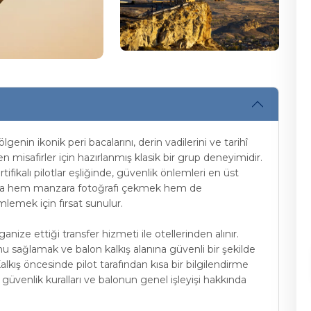
nin ikonik peri bacalarını, derin vadilerini ve tarihî
isafirler için hazırlanmış klasik bir grup deneyimidir.
ifikalı pilotlar eşliğinde, güvenlik önlemleri en üst
yunca hem manzara fotoğrafı çekmek hem de
lemek için fırsat sunulur.
nize ettiği transfer hizmeti ile otellerinden alınır.
nu sağlamak ve balon kalkış alanına güvenli bir şekilde
lkış öncesinde pilot tarafından kısa bir bilgilendirme
 güvenlik kuralları ve balonun genel işleyişi hakkında