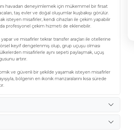
rını havadan deneyimlemek için mükemmel bir fırsat
aları, taş evler ve doğal oluşumlar kuşbakışı görülür.
 isteyen misafirler, kendi cihazları ile çekim yapabilir
ında profesyonel çekim hizmeti de eklenebilir.
apar ve misafirler tekrar transfer araçları ile otellerine
örsel keyif dengelenmiş olup, grup uçuşu olması
 ülkelerden misafirlerle aynı sepeti paylaşmak, uçuş
usunu artırır.
ik ve güvenli bir şekilde yaşamak isteyen misafirler
layışıyla, bölgenin en ikonik manzaralarını kısa sürede
ır.