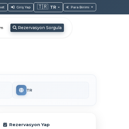
🇹🇷
TR
ket
Giriş Yap
€
Para Birimi
Rezervasyon Sorgula
im
TR
Rezervasyon Yap