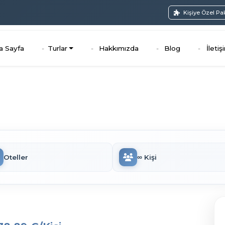
Kişiye Özel Pa
a Sayfa
Turlar
Hakkımızda
Blog
İletiş
Oteller
∞ Kişi