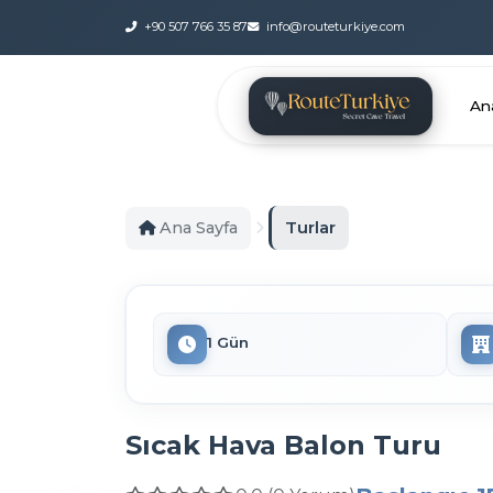
+90 507 766 35 87
info@routeturkiye.com
An
Turlar
Ana Sayfa
1 Gün
Sıcak Hava Balon Turu